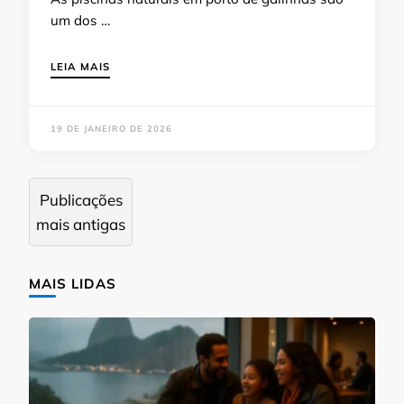
um dos …
LEIA MAIS
19 DE JANEIRO DE 2026
Navegação
Publicações
por
mais antigas
posts
MAIS LIDAS