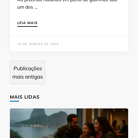
um dos …
LEIA MAIS
19 DE JANEIRO DE 2026
Navegação
Publicações
por
mais antigas
posts
MAIS LIDAS