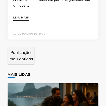
um dos …
LEIA MAIS
19 DE JANEIRO DE 2026
Navegação
Publicações
por
mais antigas
posts
MAIS LIDAS