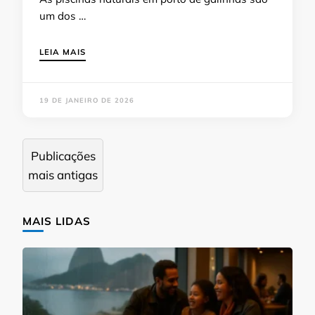
um dos …
LEIA MAIS
19 DE JANEIRO DE 2026
Navegação
Publicações
por
mais antigas
posts
MAIS LIDAS