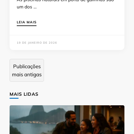
um dos …
LEIA MAIS
19 DE JANEIRO DE 2026
Navegação
Publicações
por
mais antigas
posts
MAIS LIDAS