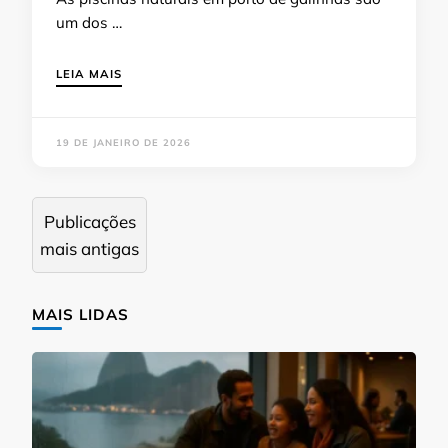
um dos …
LEIA MAIS
19 DE JANEIRO DE 2026
Navegação
Publicações
por
mais antigas
posts
MAIS LIDAS