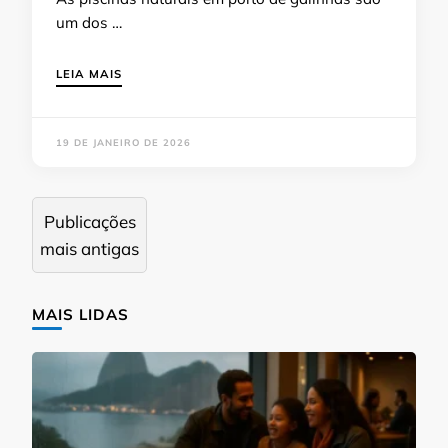
um dos …
LEIA MAIS
19 DE JANEIRO DE 2026
Navegação
Publicações
por
mais antigas
posts
MAIS LIDAS