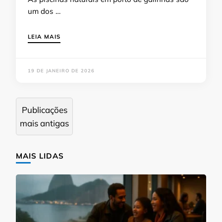
um dos …
LEIA MAIS
19 DE JANEIRO DE 2026
Navegação
Publicações
por
mais antigas
posts
MAIS LIDAS