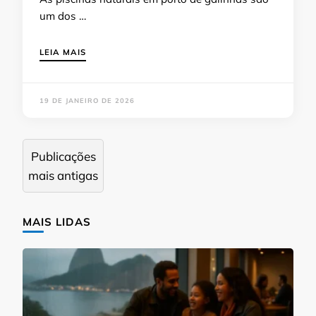
um dos …
LEIA MAIS
19 DE JANEIRO DE 2026
Navegação
Publicações
por
mais antigas
posts
MAIS LIDAS