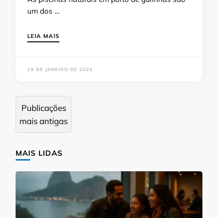
um dos …
LEIA MAIS
19 DE JANEIRO DE 2026
Navegação
Publicações
por
mais antigas
posts
MAIS LIDAS