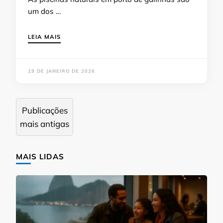
um dos …
LEIA MAIS
19 DE JANEIRO DE 2026
Navegação
Publicações
por
mais antigas
posts
MAIS LIDAS