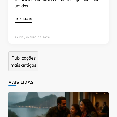
um dos …
LEIA MAIS
19 DE JANEIRO DE 2026
Navegação
Publicações
por
mais antigas
posts
MAIS LIDAS