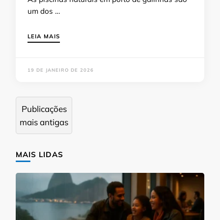
um dos …
LEIA MAIS
19 DE JANEIRO DE 2026
Navegação
Publicações
por
mais antigas
posts
MAIS LIDAS