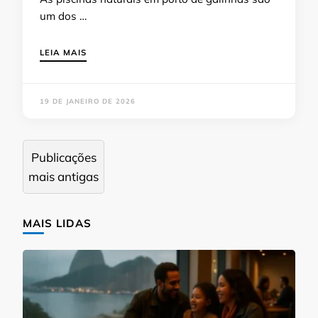
um dos …
LEIA MAIS
19 DE JANEIRO DE 2026
Navegação
Publicações
por
mais antigas
posts
MAIS LIDAS