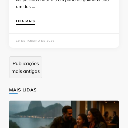
um dos …
LEIA MAIS
19 DE JANEIRO DE 2026
Navegação
Publicações
por
mais antigas
posts
MAIS LIDAS