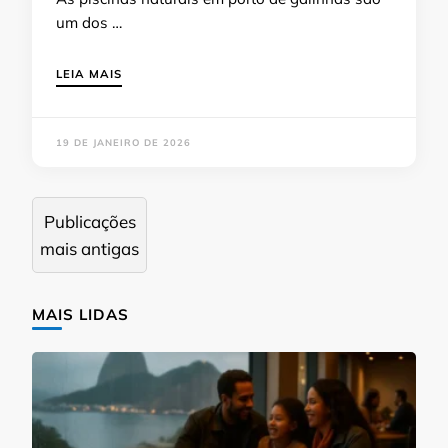
um dos …
LEIA MAIS
19 DE JANEIRO DE 2026
Navegação
Publicações
por
mais antigas
posts
MAIS LIDAS