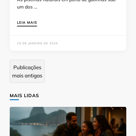
um dos …
LEIA MAIS
19 DE JANEIRO DE 2026
Navegação
Publicações
por
mais antigas
posts
MAIS LIDAS