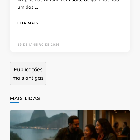
um dos …
LEIA MAIS
19 DE JANEIRO DE 2026
Navegação
Publicações
por
mais antigas
posts
MAIS LIDAS