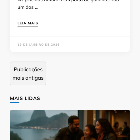
um dos …
LEIA MAIS
19 DE JANEIRO DE 2026
Navegação
Publicações
por
mais antigas
posts
MAIS LIDAS