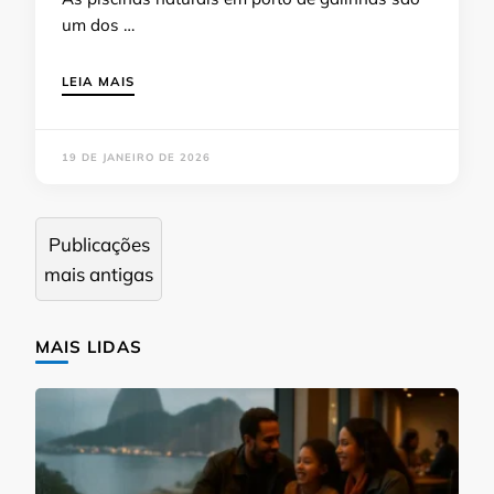
um dos …
LEIA MAIS
19 DE JANEIRO DE 2026
Navegação
Publicações
por
mais antigas
posts
MAIS LIDAS