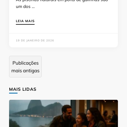
um dos …
LEIA MAIS
19 DE JANEIRO DE 2026
Navegação
Publicações
por
mais antigas
posts
MAIS LIDAS