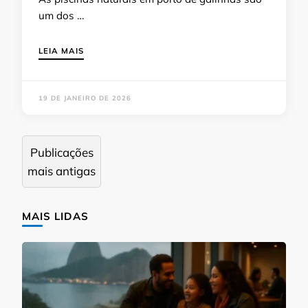
um dos …
LEIA MAIS
19 DE JANEIRO DE 2026
Navegação
Publicações
por
mais antigas
posts
MAIS LIDAS