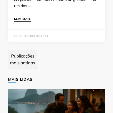
um dos …
LEIA MAIS
19 DE JANEIRO DE 2026
Navegação
Publicações
por
mais antigas
posts
MAIS LIDAS