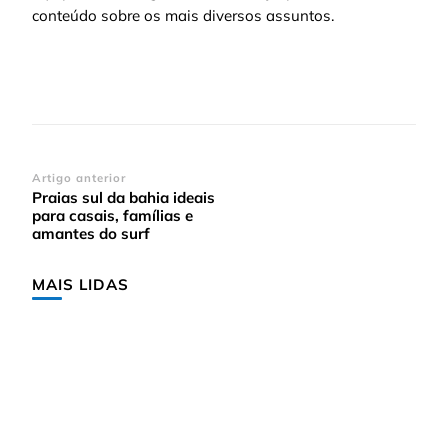
conteúdo sobre os mais diversos assuntos.
Navegação
Artigo anterior
Praias sul da bahia ideais
de
para casais, famílias e
post
amantes do surf
MAIS LIDAS