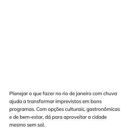
O
QUE
FAZER
NO
RIO
DE
JANEIRO
COM
CHUVA
SEM
PERDER
O
MELHOR
DA
CIDADE
Planejar o que fazer no rio de janeiro com chuva
ajuda a transformar imprevistos em bons
programas. Com opções culturais, gastronômicas
e de bem‑estar, dá para aproveitar a cidade
mesmo sem sol.