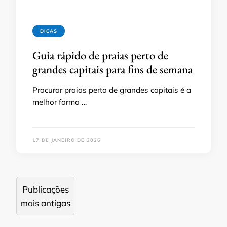
DICAS
Guia rápido de praias perto de
grandes capitais para fins de semana
Procurar praias perto de grandes capitais é a
melhor forma …
17 DE JANEIRO DE 2026
Navegação
Publicações
por
mais antigas
posts