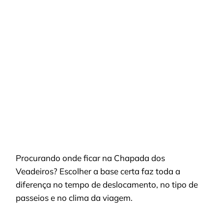
ONDE
FICAR
NA
CHAPADA
DOS
VEADEIROS
PARA
APROVEITAR
TRILHAS
E
CONFORTO
Procurando onde ficar na Chapada dos
Veadeiros? Escolher a base certa faz toda a
diferença no tempo de deslocamento, no tipo de
passeios e no clima da viagem.