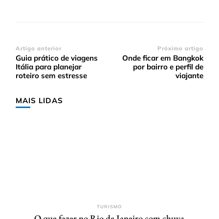
Navegação
Artigo anterior
Próximo artigo
Guia prático de viagens
Onde ficar em Bangkok
de
Itália para planejar
por bairro e perfil de
post
roteiro sem estresse
viajante
MAIS LIDAS
TURISMO
O que fazer no Rio de Janeiro com chuva