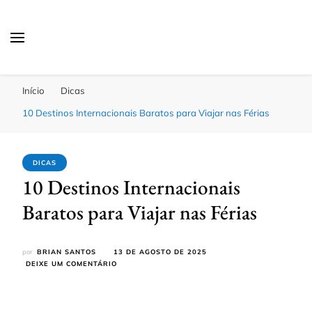
Passagens Baratas Hoje
Melhores Ofertas
Início
Dicas
10 Destinos Internacionais Baratos para Viajar nas Férias
DICAS
10 Destinos Internacionais
Baratos para Viajar nas Férias
por
BRIAN SANTOS
13 DE AGOSTO DE 2025
EM
DEIXE UM COMENTÁRIO
10
DESTINOS
INTERNACIONAIS
BARATOS