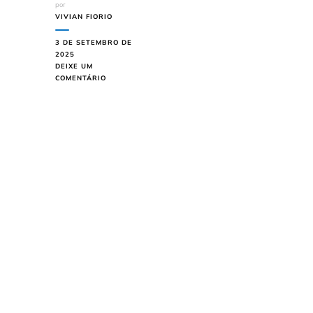
por
VIVIAN FIORIO
3 DE SETEMBRO DE
2025
DEIXE UM
EM
COMENTÁRIO
7
PACOTES
DE
VIAGEM
DE
FÉRIAS
EM
PROMOÇÃO