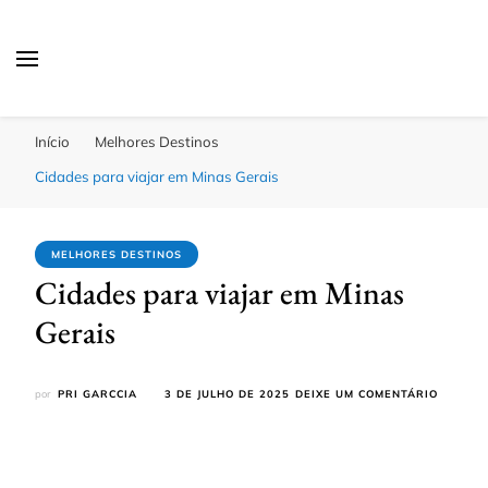
Passagens Baratas Hoje
Melhores Ofertas
Início
Melhores Destinos
Cidades para viajar em Minas Gerais
MELHORES DESTINOS
Cidades para viajar em Minas
Gerais
EM
por
PRI GARCCIA
3 DE JULHO DE 2025
DEIXE UM COMENTÁRIO
CIDADE
PARA
VIAJAR
EM
MINAS