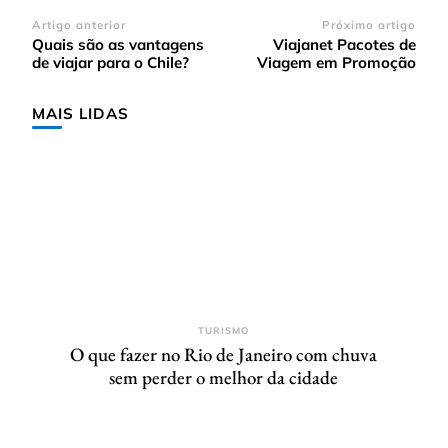
Navegação
Artigo anterior
Próximo artigo
Quais são as vantagens
Viajanet Pacotes de
de
de viajar para o Chile?
Viagem em Promoção
post
MAIS LIDAS
TURISMO
O que fazer no Rio de Janeiro com chuva
sem perder o melhor da cidade