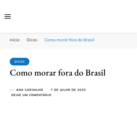
Passagens Baratas Hoje
Melhores Ofertas
Início
Dicas
Como morar fora do Brasil
DICAS
Como morar fora do Brasil
por
ANA CARVALHO
7 DE JULHO DE 2025
EM
DEIXE UM COMENTÁRIO
COMO
MORAR
FORA
DO
BRASIL