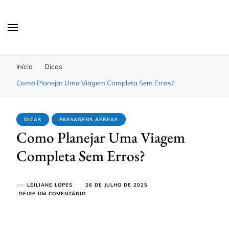
Passagens Baratas Hoje
Melhores Ofertas
Início
Dicas
Como Planejar Uma Viagem Completa Sem Erros?
DICAS
PASSAGENS AÉREAS
Como Planejar Uma Viagem
Completa Sem Erros?
por
LEILIANE LOPES
26 DE JULHO DE 2025
EM
DEIXE UM COMENTÁRIO
COMO
PLANEJAR
UMA
VIAGEM