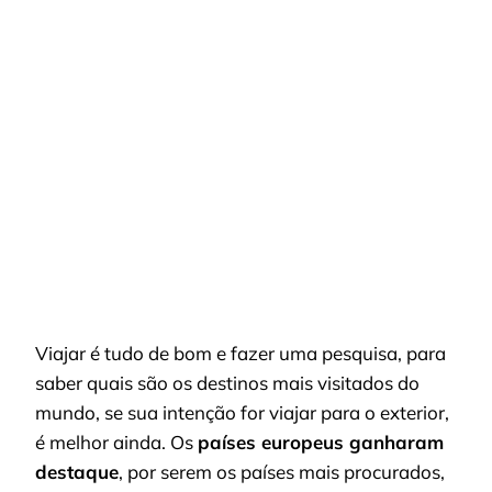
CONHEÇA
DESTINOS
DE
VIAGEM
MAIS
PROCURADOS
POR
TURISTAS
NO
MUNDO
Viajar é tudo de bom e fazer uma pesquisa, para
saber quais são os destinos mais visitados do
mundo, se sua intenção for viajar para o exterior,
é melhor ainda. Os
países europeus ganharam
destaque
, por serem os países mais procurados,