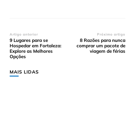
Navegação
Artigo anterior
Próximo artigo
9 Lugares para se
8 Razões para nunca
de
Hospedar em Fortaleza:
comprar um pacote de
post
Explore as Melhores
viagem de férias
Opções
MAIS LIDAS