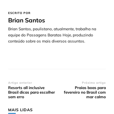
ESCRITO POR
Brian Santos
Brian Santos, paulistano, atualmente, trabalha na
equipe do Passagens Baratas Hoje, produzindo
conteúdo sobre os mais diversos assuntos.
Navegação
Artigo anterior
Próximo artigo
Resorts all inclusive
Praias boas para
de
Brasil dicas para escolher
fevereiro no Brasil com
post
sem erro
mar calmo
MAIS LIDAS