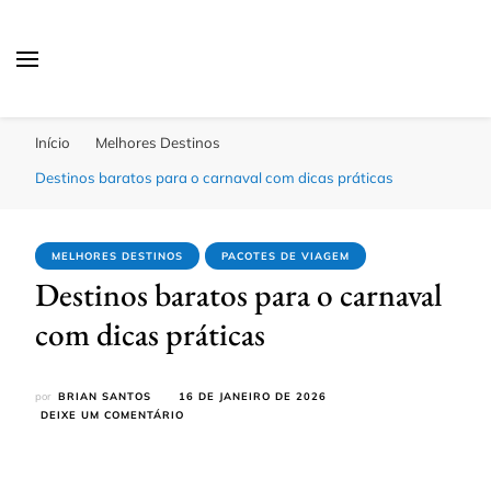
Passagens Baratas Hoje
Melhores Ofertas
Início
Melhores Destinos
Destinos baratos para o carnaval com dicas práticas
MELHORES DESTINOS
PACOTES DE VIAGEM
Destinos baratos para o carnaval
com dicas práticas
por
BRIAN SANTOS
16 DE JANEIRO DE 2026
EM
DEIXE UM COMENTÁRIO
DESTINOS
BARATOS
PARA
O