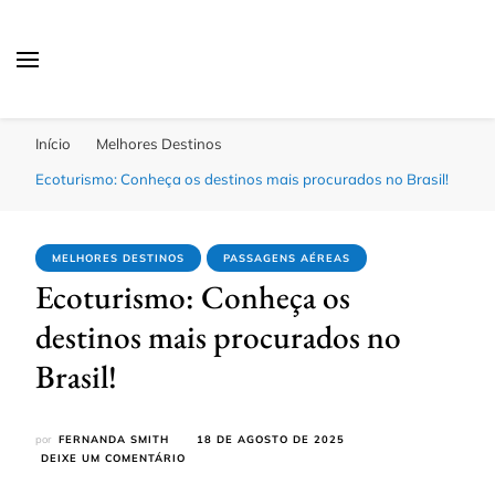
Passagens Baratas Hoje
Melhores Ofertas
Início
Melhores Destinos
Ecoturismo: Conheça os destinos mais procurados no Brasil!
MELHORES DESTINOS
PASSAGENS AÉREAS
Ecoturismo: Conheça os
destinos mais procurados no
Brasil!
por
FERNANDA SMITH
18 DE AGOSTO DE 2025
EM
DEIXE UM COMENTÁRIO
ECOTURISMO:
CONHEÇA