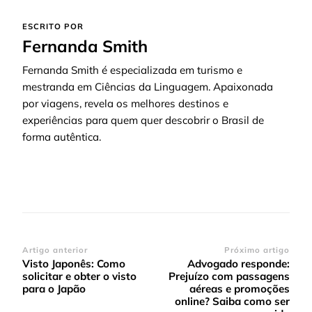
ESCRITO POR
Fernanda Smith
Fernanda Smith é especializada em turismo e
mestranda em Ciências da Linguagem. Apaixonada
por viagens, revela os melhores destinos e
experiências para quem quer descobrir o Brasil de
forma autêntica.
Navegação
Artigo anterior
Próximo artigo
Visto Japonês: Como
Advogado responde:
de
solicitar e obter o visto
Prejuízo com passagens
post
para o Japão
aéreas e promoções
online? Saiba como ser