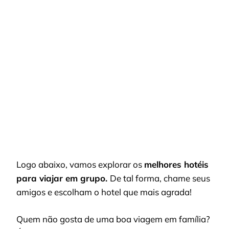
MELHORES
HOTÉIS
PARA
VIAJAR
EM
GRUPO:
DESTINOS
INCRÍVEIS
NO
BRASIL
Logo abaixo, vamos explorar os
melhores hotéis
para viajar em grupo.
De tal forma, chame seus
amigos e escolham o hotel que mais agrada!
Quem não gosta de uma boa viagem em família?