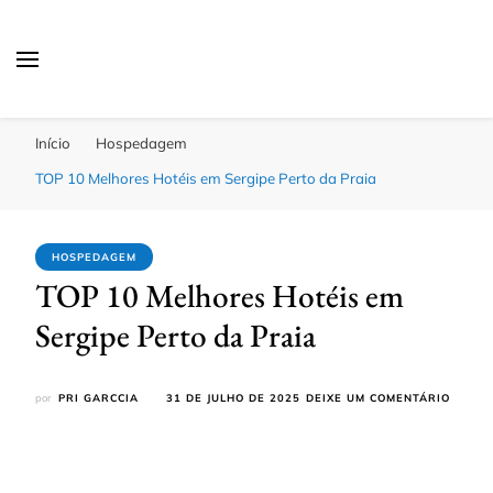
Passagens Baratas Hoje
Melhores Ofertas
Início
Hospedagem
TOP 10 Melhores Hotéis em Sergipe Perto da Praia
HOSPEDAGEM
TOP 10 Melhores Hotéis em
Sergipe Perto da Praia
EM
por
PRI GARCCIA
31 DE JULHO DE 2025
DEIXE UM COMENTÁRIO
TOP
10
MELHO
HOTÉI
EM