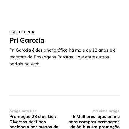
ESCRITO POR
Pri Garccia
Pri Garccia é designer gráfico há mais de 12 anos e é
redatora do Passagens Baratas Hoje entre outros
portais na web.
Navegação
Artigo anterior
Próximo artigo
Promoção 28 dias Gol:
5 Melhores lojas online
de
Diversos destinos
para comprar passagens
post
nacionais por menos de
de ônibus em promoção