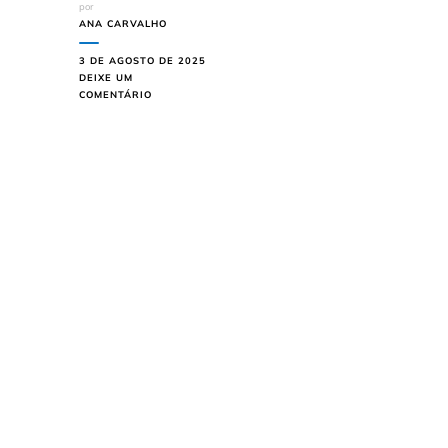
por
ANA CARVALHO
3 DE AGOSTO DE 2025
DEIXE UM
EM
COMENTÁRIO
SURF:
ONDE
PEGAR
AS
MELHORES
ONDAS
EM
ITAJAÍ