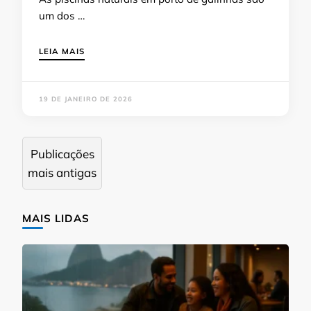
um dos …
LEIA MAIS
19 DE JANEIRO DE 2026
Navegação
Publicações
por
mais antigas
posts
MAIS LIDAS