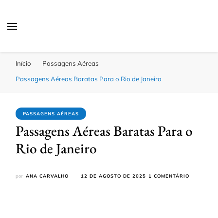
Passagens Baratas Hoje
Melhores Ofertas
Início
Passagens Aéreas
Passagens Aéreas Baratas Para o Rio de Janeiro
PASSAGENS AÉREAS
Passagens Aéreas Baratas Para o
Rio de Janeiro
EM
por
ANA CARVALHO
12 DE AGOSTO DE 2025
1 COMENTÁRIO
PASSAGEN
AÉREAS
BARATAS
PARA
O