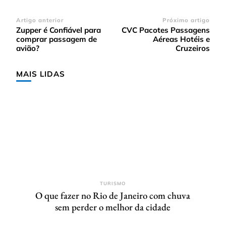
Navegação
Artigo anterior
Próximo artigo
Zupper é Confiável para
CVC Pacotes Passagens
de
comprar passagem de
Aéreas Hotéis e
post
avião?
Cruzeiros
MAIS LIDAS
TURISMO
O que fazer no Rio de Janeiro com chuva
sem perder o melhor da cidade