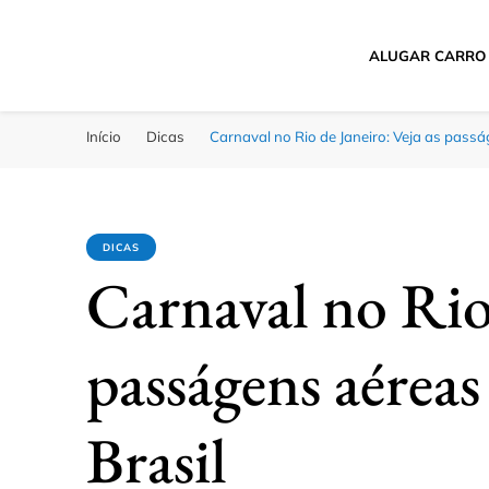
ALUGAR CARRO
Passagens Baratas 
Melhores Ofertas
Início
Dicas
Carnaval no Rio de Janeiro: Veja as pass
DICAS
Carnaval no Rio 
passágens aéreas
Brasil