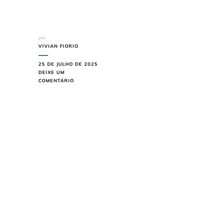
por
VIVIAN FIORIO
25 DE JULHO DE 2025
DEIXE UM
EM
COMENTÁRIO
CARNAVAL
NO
RIO
DE
JANEIRO:
VEJA
AS
PASSÁGENS
AÉREAS
MAIS
BARATAS
DO
BRASIL