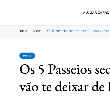
ALUGAR CARRO
Passagens Baratas 
Melhores Ofertas
Início
Dicas
Os 5 Passeios secretos em SP que vão te 
DICAS
Os 5 Passeios se
vão te deixar de