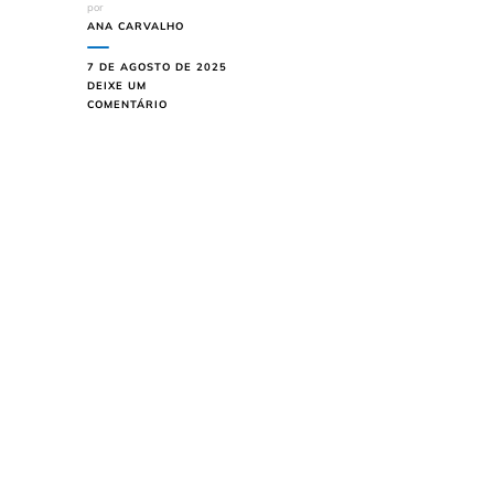
por
ANA CARVALHO
7 DE AGOSTO DE 2025
DEIXE UM
EM
COMENTÁRIO
OS
5
PASSEIOS
SECRETOS
EM
SP
QUE
VÃO
TE
DEIXAR
DE
BOCA
ABERTA!