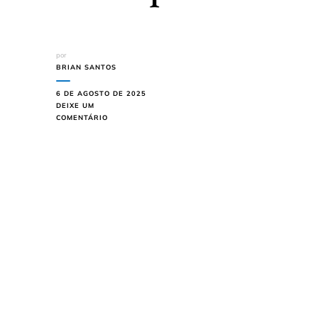
por
BRIAN SANTOS
6 DE AGOSTO DE 2025
DEIXE UM
EM
COMENTÁRIO
OS
5
MELHORES
RESORTS
PARA
PASSAR
O
RÉVEILLON
NO
BRASIL:
DICAS
E
DESTAQUES