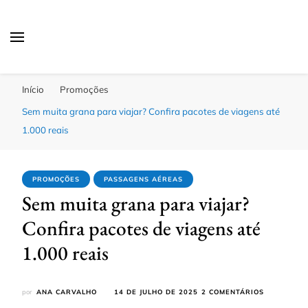
Passagens Baratas Hoje
Melhores Ofertas
Início
Promoções
Sem muita grana para viajar? Confira pacotes de viagens até
1.000 reais
PROMOÇÕES
PASSAGENS AÉREAS
Sem muita grana para viajar?
Confira pacotes de viagens até
1.000 reais
EM
por
ANA CARVALHO
14 DE JULHO DE 2025
2 COMENTÁRIOS
SEM