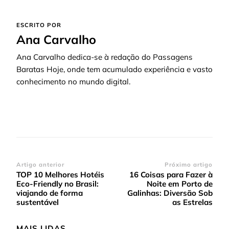
ESCRITO POR
Ana Carvalho
Ana Carvalho dedica-se à redação do Passagens
Baratas Hoje, onde tem acumulado experiência e vasto
conhecimento no mundo digital.
Navegação
Artigo anterior
Próximo artigo
TOP 10 Melhores Hotéis
16 Coisas para Fazer à
de
Eco-Friendly no Brasil:
Noite em Porto de
post
viajando de forma
Galinhas: Diversão Sob
sustentável
as Estrelas
MAIS LIDAS