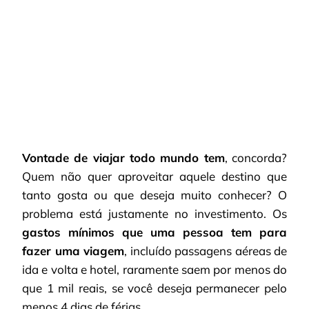
MUITA
GRANA
PARA
VIAJAR?
CONFIRA
PACOTES
DE
VIAGENS
ATÉ
1.000
REAIS
Vontade de viajar todo mundo tem
, concorda?
Quem não quer aproveitar aquele destino que
tanto gosta ou que deseja muito conhecer? O
problema está justamente no investimento. Os
gastos mínimos que uma pessoa tem para
fazer uma viagem
, incluído passagens aéreas de
ida e volta e hotel, raramente saem por menos do
que 1 mil reais, se você deseja permanecer pelo
menos 4 dias de férias.