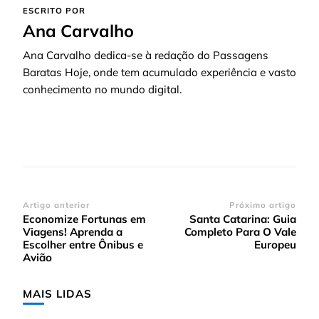
ESCRITO POR
Ana Carvalho
Ana Carvalho dedica-se à redação do Passagens
Baratas Hoje, onde tem acumulado experiência e vasto
conhecimento no mundo digital.
Navegação
Artigo anterior
Próximo artigo
Economize Fortunas em
Santa Catarina: Guia
de
Viagens! Aprenda a
Completo Para O Vale
post
Escolher entre Ônibus e
Europeu
Avião
MAIS LIDAS