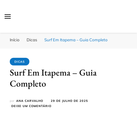
Passagens Baratas Hoje
Melhores Ofertas
Início
Dicas
Surf Em Itapema – Guia Completo
DICAS
Surf Em Itapema – Guia
Completo
por
ANA CARVALHO
29 DE JULHO DE 2025
EM
DEIXE UM COMENTÁRIO
SURF
EM
ITAPEMA
–
GUIA
COMPLETO