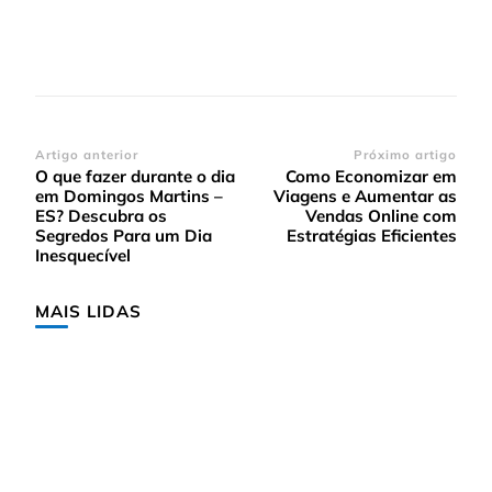
Navegação
Artigo anterior
Próximo artigo
O que fazer durante o dia
Como Economizar em
de
em Domingos Martins –
Viagens e Aumentar as
post
ES? Descubra os
Vendas Online com
Segredos Para um Dia
Estratégias Eficientes
Inesquecível
MAIS LIDAS