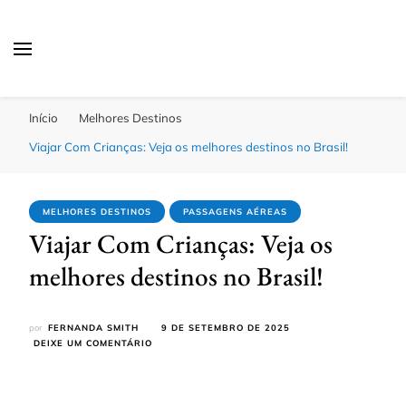
Passagens Baratas Hoje
Melhores Ofertas
Início
Melhores Destinos
Viajar Com Crianças: Veja os melhores destinos no Brasil!
MELHORES DESTINOS
PASSAGENS AÉREAS
Viajar Com Crianças: Veja os
melhores destinos no Brasil!
por
FERNANDA SMITH
9 DE SETEMBRO DE 2025
EM
DEIXE UM COMENTÁRIO
VIAJAR
COM
CRIANÇAS:
VEJA