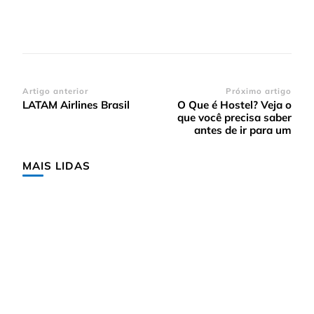
Navegação
Artigo anterior
Próximo artigo
LATAM Airlines Brasil
O Que é Hostel? Veja o
de
que você precisa saber
post
antes de ir para um
MAIS LIDAS