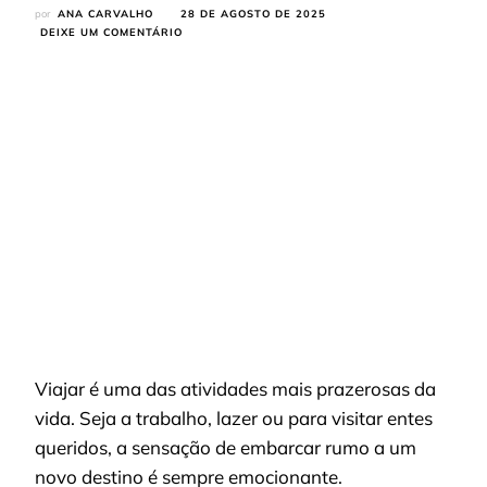
por
ANA CARVALHO
28 DE AGOSTO DE 2025
EM
DEIXE UM COMENTÁRIO
CHEGOU
AO
AEROPORTO?
SAIBA
COMO
UM
TRANSFER
PODE
TRANSFORMAR
SUA
EXPERIÊNCIA
DE
VIAGEM
Viajar é uma das atividades mais prazerosas da
vida. Seja a trabalho, lazer ou para visitar entes
queridos, a sensação de embarcar rumo a um
novo destino é sempre emocionante.