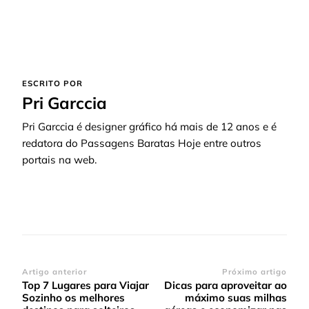
ESCRITO POR
Pri Garccia
Pri Garccia é designer gráfico há mais de 12 anos e é
redatora do Passagens Baratas Hoje entre outros
portais na web.
Navegação
Artigo anterior
Próximo artigo
Top 7 Lugares para Viajar
Dicas para aproveitar ao
de
Sozinho os melhores
máximo suas milhas