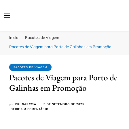
Passagens Baratas Hoje
Melhores Ofertas
Início
Pacotes de Viagem
Pacotes de Viagem para Porto de Galinhas em Promoção
PACOTES DE VIAGEM
Pacotes de Viagem para Porto de
Galinhas em Promoção
por
PRI GARCCIA
5 DE SETEMBRO DE 2025
EM
DEIXE UM COMENTÁRIO
PACOTES
DE
VIAGEM
PARA